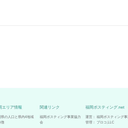
岡エリア情報
関連リンク
福岡ポスティング.net
岡県の人口と県内4地域
福岡ポスティング事業協力
運営： 福岡ポスティング
特徴
会
管理： プロコ,LLC