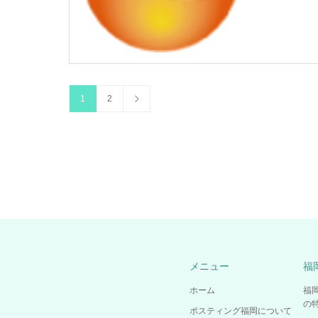
1
2
メニュー
福
ホーム
福
の
ポスティング福岡について